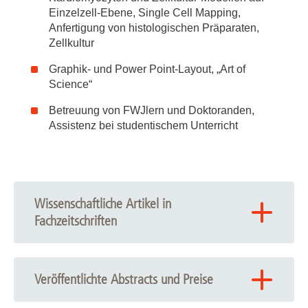
Einzelzell-Ebene, Single Cell Mapping,
Anfertigung von histologischen Präparaten,
Zellkultur
Graphik- und Power Point-Layout, „Art of
Science“
Betreuung von FWJlern und Doktoranden,
Assistenz bei studentischem Unterricht
Wissenschaftliche Artikel in
Fachzeitschriften
2025
Differential impact of substrates on myosin heavy and
Veröffentlichte Abstracts und Preise
light chain expression in human stem cell-derived
cardiomyocytes at single-cell level, Felix Osten, Alea