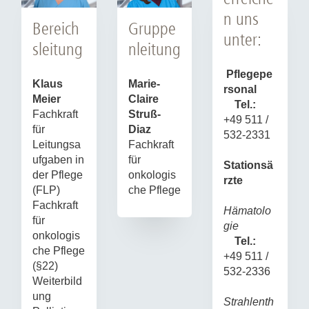
n uns
Bereich
Gruppe
unter:
sleitung
nleitung
Pflegepe
Klaus
Marie-
rsonal
Meier
Claire
Tel.:
Fachkraft
Struß-
+49 511 /
für
Diaz
532-2331
Leitungsa
Fachkraft
ufgaben in
für
Stationsä
der Pflege
onkologis
rzte
(FLP)
che Pflege
Fachkraft
Hämatolo
für
gie
onkologis
Tel.:
che Pflege
+49 511 /
(§22)
532-2336
Weiterbild
ung
Strahlenth