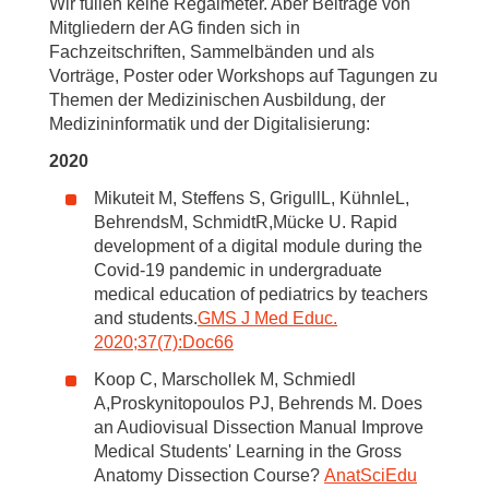
Wir füllen keine Regalmeter. Aber Beiträge von
Mitgliedern der AG finden sich in
Fachzeitschriften, Sammelbänden und als
Vorträge, Poster oder Workshops auf Tagungen zu
Themen der Medizinischen Ausbildung, der
Medizininformatik und der Digitalisierung:
2020
Mikuteit M, Steffens S, GrigullL, KühnleL,
BehrendsM, SchmidtR,Mücke U. Rapid
development of a digital module during the
Covid-19 pandemic in undergraduate
medical education of pediatrics by teachers
and students.
GMS J Med Educ.
2020;37(7):Doc66
Koop C, Marschollek M, Schmiedl
A,Proskynitopoulos PJ, Behrends M. Does
an Audiovisual Dissection Manual Improve
Medical Students' Learning in the Gross
Anatomy Dissection Course?
AnatSciEdu