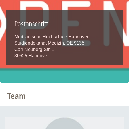
Postanschrift
Medizinische Hochschule Hannover
Studiendekanat Medizin, OE 9135
Carl-Neuberg-Str. 1
30625 Hannover
Team