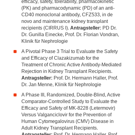
efficacy, safety, tolerability, pharmacokinetic
(PK) and pharmacodynamic (PD) of an anti-
CD40 monoclonal antibody, CFZ533, in de
novo and maintenance kidney transplant
recipients (CIRRUS I).
Antragsteller:
PD Dr.
Dr. Gunilla Einecke, Prof. Dr. Florian Vondran,
Klinik für Nephrologie
A Pivotal Phase 3 Trial to Evaluate the Safety
and Efficacy of Clazakizumab for the
Treatment of Chronic Active Antibody-Mediated
Rejection in Kidney Transplant Recipients.
Antragsteller:
Prof. Dr. Hermann Haller, Prof.
Dr. Jan Menne, Klinik für Nephrologie
A Phase III, Randomized, Double-Blind, Active
Comparator-Controlled Study to Evaluate the
Efficacy and Safety of MK-8228 (Letermovir)
Versus Valganciclovir for the Prevention of
Human Cytomegalovirus (CMV) Disease in
Adult Kidney Transplant Recipients.
Antragsteller:
Prof. Dr. Hermann Haller, Prof.