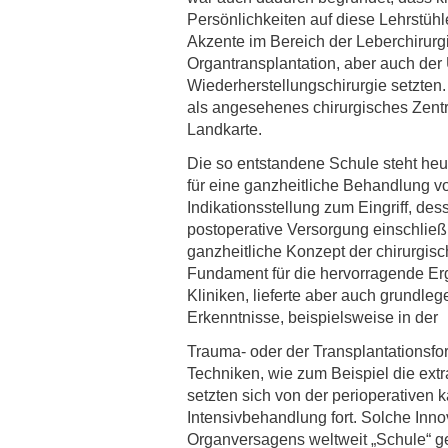
Persönlichkeiten auf diese Lehrstüh
Akzente im Bereich der Leberchirurgi
Organtransplantation, aber auch der 
Wiederherstellungschirurgie setzten
als angesehenes chirurgisches Zentr
Landkarte.
Die so entstandene Schule steht heut
für eine ganzheitliche Behandlung vo
Indikationsstellung zum Eingriff, d
postoperative Versorgung einschließl
ganzheitliche Konzept der chirurgis
Fundament für die hervorragende Er
Kliniken, lieferte aber auch grundle
Erkenntnisse, beispielsweise in der
Trauma- oder der Transplantationsfo
Techniken, wie zum Beispiel die ex
setzten sich von der perioperativen 
Intensivbehandlung fort. Solche Inn
Organversagens weltweit „Schule“ ge