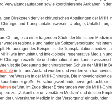
Forschungsdatenpolicy
nd Verwaltungsaufgaben sowie koordinierende Aufgaben in der
Fo
Forschungsinformationssystem
ligen Direktoren der vier chirurgischen Abteilungen der MHH
Par
 Chirurgie und Transplantationswesen, Urologie, Unfallchirurg
Dekanin für Forschung und Transfer und
Für
es.
Forschungskommission
Für
rum Chirurgie zu einer tragenden Säule der klinischen Medizin 
Für
 werden regionale und nationale Spitzenversorgung mit internat
pft. Herausragendes Beispiel ist die Transplantationsmedizin, a
Gute wissenschaftliche Praxis
MHH wie Immunität und Infektiologie, regenerative Medizin und 
GWP-Kommission
-Chirurgen exzellente und international anerkannte wissenscha
ahren ist die Bedeutung der chirurgischen Schule der MHH in Be
Ombudswesen und Ombudsperson
hrstühle
im In- und Ausland wurden und werden von hannoversch
n ihre Wurzeln in der MHH-Chirurgie. Die Innovationskraft der 
oordinierter großer Forschungsverbünde hervorgebracht, sie ha
fahren
geführt. Im Zuge dieser Erörterungen war die MHH-Chiru
piere zur „Zukunft der universitären Medizin“ und dessen Empf
en der universitären Medizin in der Versorgung“ eingebunden.