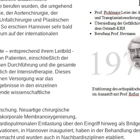
le berufen wurden, die umgehend
e, der Aortenchirurgie, der
Unfallchirurgie und Plastischen
. So erschien Hannover sehr bald
um auf der internationalen
e – entsprechend ihrem Leitbild -
n Patienten, einschließlich der
essen Durchführung und die gesamte
ich der Intensivtherapie. Dieses
chen Versorgung war das
gebnisse in den einzelnen
gende wissenschaftliche
rschung. Neuartige chirurgische
trakorporale Membranoxygenierung,
kardiopulmonalen Entlastung über den Eingriff hinweg als Bridge
ovationen, in Hannover inauguriert, haben in der Behandlung de
macht und wurden auch in Nachbardisziplinen etabliert.