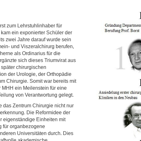
st zum Lehrstuhlinhaber für
kam ein exponierter Schüler der
ts zwei Jahre darauf wurde sein
ein- und Viszeralchirurg berufen,
herne als Ordinarius für die
ergänzte sich dieses Triumvirat aus
später chirurgischen
tion der Urologie, der Orthopädie
um Chirurgie. Somit war bereits mit
er MHH ein Meilenstein für eine
Teilung von Verantwortung gelegt.
e das Zentrum Chirurgie nicht nur
nerkennung. Die Reformidee der
ür eigenständige Einheiten mit
g für organbezogene
anderen Universitäten durch. Dies
raftvolle akademische