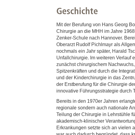
Geschichte
Mit der Berufung von Hans Georg Bor
Chirurgie an die MHH im Jahre 1968 
Zenker-Schule nach Hannover. Berei
Oberarzt Rudolf Pichlmayr als Allgem
nochmals ein Jahr später, Harald Tsc
Unfallchirurgie. Im weiteren Verlauf 
zunächst chirurgischem Nachwuchs, 
Spitzenkräften und durch die Integra
und der Kinderchirurgie in das Zentr
der Erstberufung für die Chirurgie d
innovative Führungsstrategie durch 
Bereits in den 1970er Jahren erlangt
regionale sondern auch nationale A
Teilung der Chirurgie in Lehrstühle f
akademisch-klinischer Verantwortun
Erkrankungen setzte sich an vielen 
war auch dadurch begründet, dass k