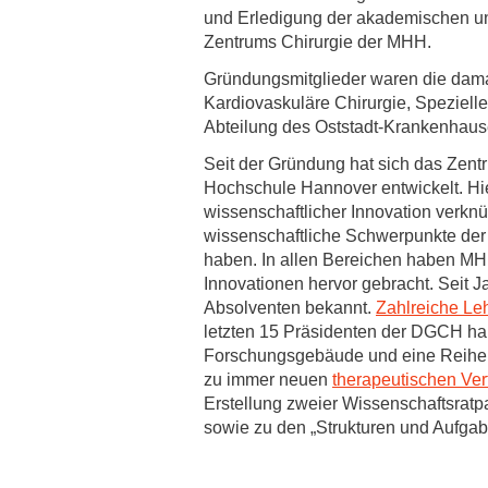
Zentrale Forschungseinrichtung Elektronenmikroskopie
und Erledigung der akademischen u
Zentrums Chirurgie der MHH.
Akademische Karriereentwicklung
Gründungsmitglieder waren die dama
Kardiovaskuläre Chirurgie, Spezielle
Ansprechpersonen
Abteilung des Oststadt-Krankenhaus
Hannover Biomedical Research School (HBRS)
Seit der Gründung hat sich das Zent
Für Postdoktorand:innen
Hochschule Hannover entwickelt. Hier
wissenschaftlicher Innovation verknü
Für Ärzt:innen
wissenschaftliche Schwerpunkte der 
haben. In allen Bereichen haben MHH
Innovationen hervor gebracht. Seit J
Absolventen bekannt.
Zahlreiche Le
letzten 15 Präsidenten der DGCH habe
Forschungsgebäude und eine Reihe k
zu immer neuen
therapeutischen Ver
Erstellung zweier Wissenschaftsratpa
sowie zu den „Strukturen und Aufgab