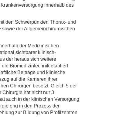
 Krankenversorgung innerhalb des
rschung - Wissen - Translation - Transfer
 mit den Schwerpunkten Thorax- und
tner:innen & Netzwerke
ie sowie der Allgemeinchirurgischen
 Lebenswissenschaftler:innen
 Partner:innen & Investor:innen
innerhalb der Medizinischen
 Startups und Gründer:innen
ional sichtbarer klinisch-
us der heraus sich weitere
die Biomedizintechnik etabliert
ftliche Beiträge und klinische
zug auf die Karrieren ihrer
en Chirurgen besetzt. Gleich 5 der
Chirurgie hat nicht nur 3
t auch in der klinischen Versorgung
rgie eng in den Prozess der
ehlung zur Bildung von Profilzentren