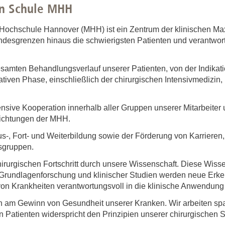
hen Schule MHH
 Hochschule Hannover (MHH) ist ein Zentrum der klinischen M
ndesgrenzen hinaus die schwierigsten Patienten und verantwort
esamten Behandlungsverlauf unserer Patienten, von der Indikatio
iven Phase, einschließlich der chirurgischen Intensivmedizin, b
ntensive Kooperation innerhalb aller Gruppen unserer Mitarbeit
richtungen der MHH.
us-, Fort- und Weiterbildung sowie der Förderung von Karrieren,
fsgruppen.
irurgischen Fortschritt durch unsere Wissenschaft. Diese Wiss
 Grundlagenforschung und klinischer Studien werden neue Erken
on Krankheiten verantwortungsvoll in die klinische Anwendung 
ich am Gewinn von Gesundheit unserer Kranken. Wir arbeiten s
Patienten widerspricht den Prinzipien unserer chirurgischen S