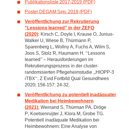
Publikationsliste 2017-2019 (PDF)
Poster DEGAM Sep. 2019 (PDF)
Veröffentlichung zur Rekrutierung
"Lessions learned" in der ZEFQ
(2020)
:
Kirsch C, Doyle I, Krause O, Junius-
Walker U, Wiese B, Thürmann P,
Sparenberg L, Wollny A, Fuchs A, Wilm S,
Joos S, Stolz R, Haumann H. ‘‘Lessons
learned’’ – Herausforderungen im
Rekrutierungsprozess in der cluster-
randomisierten Pflegeheimstudie ,,HIOPP-3
iTBX‘‘. Z Evid Fortbild Qual Gesundhwes
2020; 156-157: 24-32.
Veröffentlichung zu potentiell inadäquater
Medikation bei Heimbewohnern
(2021):
Weinand S, Thürman PA, Dröge
P
,
Koetsenruijter J, Klora M, Grobe TG.
Potentiell inadäquate Medikation bei
Heimbewohnern: Eine Analyse von