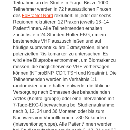
Teilnahme an der Studie in Frage. Bis zu 1000
Teilnehmer werden in 72 hausärztlichen Praxen
des
FoPraNet Nord
rekrutiert. In jeder der sechs
Regionen rekrutieren 12 Praxen jeweils 13–14
Patient*innen. Alle Teilnehmenden erhalten
zunächst ein 24-Stunden-Holter-EKG, um ein
bestehendes VHF auszuschließen und auf
häufige supraventrikuläre Extrasystolen, einen
potenziellen Risikomarker, zu untersuchen. Es
wird eine Blutprobe entnommen, um Biomarker zu
messen, die möglicherweise VHF vorhersagen
können (NTproBNP, CDT, TSH und Kreatinin). Die
Teilnehmenden werden im Verhältnis 1:1
randomisiert und erhalten entweder die übliche
Versorgung nach Ermessen des behandelnden
Arztes (Kontrollgruppe) oder eine Intervention mit
7-Tage-EKG-Überwachung bei Studienaufnahme,
nach 3, 12, 24 und 36 Monaten oder bis zum
Nachweis von Vorhofflimmern >30 Sekunden
(Interventionsgruppe). Alle Patient*innen werden