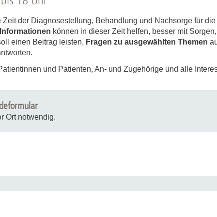
 bis 18 Uhr
Forschungsdatenpolicy
Fo
Forschungsinformationssystem
e Zeit der Diagnosestellung, Behandlung und Nachsorge für die
 Informationen
können in dieser Zeit helfen, besser mit Sorge
Par
ll einen Beitrag leisten,
Fragen zu ausgewählten Themen
au
Dekanin für Forschung und Transfer und
Für
ntworten.
Forschungskommission
Für
Patientinnen und Patienten, An- und Zugehörige und alle Interes
Für
Gute wissenschaftliche Praxis
deformular
GWP-Kommission
r Ort notwendig.
Ombudswesen und Ombudsperson