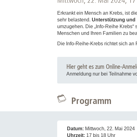
Mittwoch, 22. Mai 2024, 17
Zentrale Forschungseinrichtung Elektronenmikroskopie
Erkrankt ein Mensch an Krebs, ist di
sehr belastend.
Unterstützung und
Akademische Karriereentwicklung
umzugehen. Die „Info-Reihe Krebs“ so
Ansprechpersonen
Menschen und Ihren Familien zu bea
Hannover Biomedical Research School (HBRS)
Die Info-Reihe-Krebs richtet sich an 
Für Postdoktorand:innen
Für Ärzt:innen
Hier geht es zum Online-Anmel
Anmeldung nur bei Teilnahme vo
Programm
Datum:
Mittwoch, 22. Mai 2024
Uhrzeit:
17 bis 18 Uhr