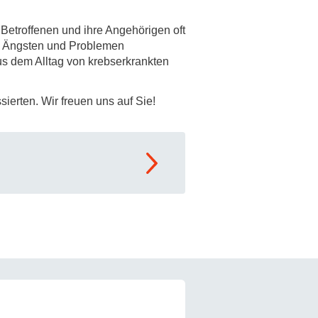
rschung - Wissen - Translation - Transfer
 Betroffenen und ihre Angehörigen oft
n, Ängsten und Problemen
tner:innen & Netzwerke
s dem Alltag von krebserkrankten
 Lebenswissenschaftler:innen
 Partner:innen & Investor:innen
sierten. Wir freuen uns auf Sie!
 Startups und Gründer:innen