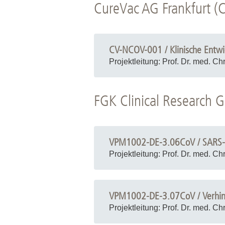
CureVac AG Frankfurt (C
CV-NCOV-001 / Klinische Entw
Projektleitung: Prof. Dr. med. Ch
Klinik / Institut: MHH CRC Core Faci
FGK Clinical Research
Coronaviren sind eine große Famili
akuten respiratorischen Syndrom (S
Innovations (CEPI) und der CureVac
Lipidnanopartikelformulierung (CVn
VPM1002-DE-3.06CoV / SARS-C
Reaktogenität und Immunogenität vo
Projektleitung: Prof. Dr. med. Ch
systematisch untersucht. Dies ermögl
CVnCoV-Dosisfindung für die weiter
Klinik / Institut: MHH CRC Core Faci
identifiziert und dokumentiert, um 
Die Probanden werden in 2 Alterskate
VPM1002, ein rekombinanter BCG-Impf
VPM1002-DE-3.07CoV / Verhind
Anzahl lebensfähiger Mykobakterien (
Projektleitung: Prof. Dr. med. Ch
einer multizentrischen klinischen Pha