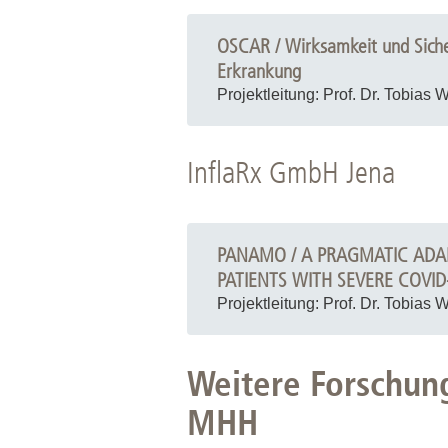
SOC-Antikoagulation alleine bei Pa
Pandemie zu erforschen. Auch könne
besser zu verstehen.
Weitere Informationen
OSCAR / Wirksamkeit und Siche
Erkrankung
Projektleitung: Prof. Dr. Tobias 
Klinik / Institut: Klinik für Pneumol
InflaRx GmbH Jena
Eine randomisierte, doppelt verblind
Patienten (≥ 70 Jahre) mit schwere
Weitere Informationen
PANAMO / A PRAGMATIC ADAPT
PATIENTS WITH SEVERE COVI
Projektleitung: Prof. Dr. Tobias 
Klinik / Institut: Klinik für Pneumol
Weitere Forschun
Eine pragmatische, adaptive randomis
19 Pneumonie (EudraCT Number: 20
MHH
Weitere Informationen