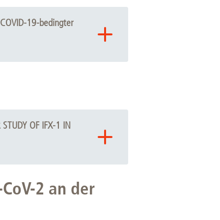
e Immunantwort gegen SARS-CoV-2
r COVID-19-bedingter
und Sicherheit von Otilimab IV bei
01759-42).
STUDY OF IFX-1 IN
-CoV-2 an der
1 bei Patienten mit schwerer COVID-