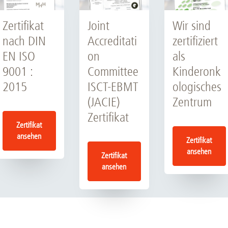
Zertifikat
Joint
Wir sind
nach DIN
Accreditati
zertifiziert
EN ISO
on
als
9001 :
Committee
Kinderonk
2015
ISCT-EBMT
ologisches
(JACIE)
Zentrum
Zertifikat
Zertifikat
ansehen
Zertifikat
ansehen
Zertifikat
ansehen