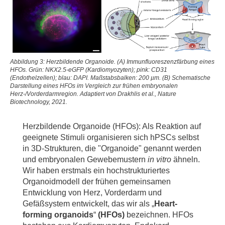
Abbildung 3: Herzbildende Organoide. (A) Immunfluoreszenzfärbung eines
HFOs. Grün: NKX2.5-eGFP (Kardiomyozyten); pink: CD31
(Endothelzellen); blau: DAPI. Maßstabsbalken: 200 µm. (B) Schematische
Darstellung eines HFOs im Vergleich zur frühen embryonalen
Herz-/Vorderdarmregion. Adaptiert von Drakhlis et al., Nature
Biotechnology, 2021.
Herzbildende Organoide (HFOs): Als Reaktion auf
geeignete Stimuli organisieren sich hPSCs selbst
in 3D-Strukturen, die "Organoide" genannt werden
und embryonalen Gewebemustern
in vitro
ähneln.
Wir haben erstmals ein hochstrukturiertes
Organoidmodell der frühen gemeinsamen
Entwicklung von Herz, Vorderdarm und
Gefäßsystem entwickelt, das wir als „
Heart-
forming organoids
“
(HFOs)
bezeichnen. HFOs