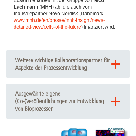
Zusammenarbeit mit der Gruppe von
Nico
Lachmann
(MHH) ab, die auch vom
Industriepartner Novo Nordisk (Dänemark;
www.mhh.de/en/presse/mhh-insight/news-
detailed-view/cells-of-the-future
) finanziert wird.
Weitere wichtige Kollaborationspartner für
Aspekte der Prozessentwicklung
Diana Massai (Politecnico di Torino, Italy)
Elizabeth Lipke and Selen Cremaschi (Auburn
Ausgewählte eigene
University, US)
(Co-)Veröffentlichungen zur Entwicklung
von Bioprozessen
DASGIP-Eppendorf (Hamburg, Germany)
Thermo Fisher Scientific (Darmstadt, Germany)
Ackermann et al. Nat Protoc 2022
(
https://www.nature.com/articles/s41596-021-00654-7
Thinking Research Instruments (Hamburg, Germany)
),