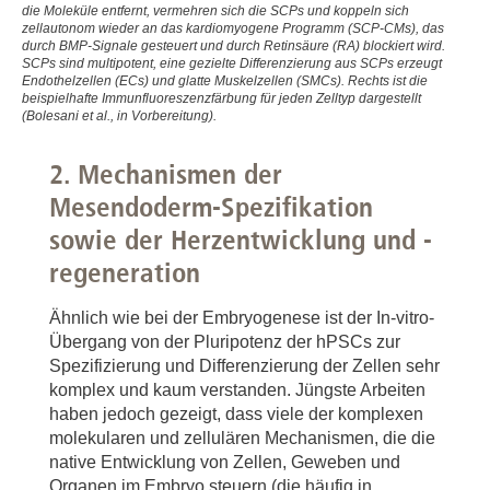
Olmer et al. Stem Cell Reports 2018
die Moleküle entfernt, vermehren sich die SCPs und koppeln sich
zellautonom wieder an das kardiomyogene Programm (SCP-CMs), das
(
https://www.sciencedirect.com/science/article/pii/S22
durch BMP-Signale gesteuert und durch Retinsäure (RA) blockiert wird.
via%3Dihub
),
SCPs sind multipotent, eine gezielte Differenzierung aus SCPs erzeugt
Endothelzellen (ECs) und glatte Muskelzellen (SMCs). Rechts ist die
Massai et al Sci Rep. 2017
beispielhafte Immunfluoreszenzfärbung für jeden Zelltyp dargestellt
(
https://www.nature.com/articles/s41598-017-04158-x
(Bolesani et al., in Vorbereitung).
),
2. Mechanismen der
Kropp et al. Stem Cells Transl Med. 2016
Mesendoderm-Spezifikation
(
https://stemcellsjournals.onlinelibrary.wiley.com/doi/ful
0253
),
sowie der Herzentwicklung und -
Kempf et al. Nat Protoc. 2015
regeneration
(
https://www.nature.com/articles/nprot.2015.089
),
Ähnlich wie bei der Embryogenese ist der In-vitro-
Kempf et al. Stem Cell Reports. 2014
Übergang von der Pluripotenz der hPSCs zur
(
https://www.sciencedirect.com/science/article/pii/S22
Spezifizierung und Differenzierung der Zellen sehr
via%3Dihub
),
komplex und kaum verstanden. Jüngste Arbeiten
Zweigerdt et al. Nat Protoc. 2011
haben jedoch gezeigt, dass viele der komplexen
(
https://www.nature.com/articles/nprot.2011.318
).
molekularen und zellulären Mechanismen, die die
native Entwicklung von Zellen, Geweben und
Organen im Embryo steuern (die häufig in