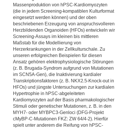
Gergana Dobreva (Anatomy and Developmental
Franke A, Teske J, Shivaraj A, de la Roche J, Fischer
Massenproduktion von hPSC-Kardiomyozyten
Biology Medical Faculty Mannheim, Heidelberg)
M, Lange L, Schambach A, Drakhlis L, Zweigerdt R.
(die in jedem Screening-kompatiblen Kulturformat
Blood-generating heart-forming organoids
eingesetzt werden können) und der oben
Herzformende Organoide:
recapitulate co-development of the human
beschriebenen Erzeugung von anspruchsvolleren
haematopoietic system and the embryonic heart. Nat
Herzbildenden Organoiden (HFOs) entwickeln wir
Simone Liebscher, Katja Schenke-Layland (Eberhard-
Cell Biol. 2024: 1984-1996. 10.1038/s41556-024-
Screening-Assays im kleinen bis mittleren
Karls-Universität Tübingen)
01526-4.
Maßstab für die Modellierung von
Jan Hegermann (MHH)
Herzerkrankungen in der Zellkulturschale. Zu
Bolesani E, Bornhorst D, Iyer LM, Zawada D, Friese
unseren erfolgreichen Beispielen für diesen
Lena Nolte, Heiko Meyer (Laser Zentrum Hannover)
N, Morgan M, Lange L, Gonzalez DM, Schrode N,
Ansatz gehören elektrophysiologische Störungen
Leffler A, Wunder J, Franke A, Drakhlis L, Sebra R,
Jeanne de la Roche, Stefan Thiemann, Christian
(z. B. Brugada-Syndrom aufgrund von Mutationen
Schambach A, Goedel A, Dubois NC, Dobreva G,
Wahl-Schott (MHH)
im SCN5A-Gen), die Inaktivierung kardialer
Moretti A, Zelaráyan LC, Abdelilah-Seyfried S,
Transkriptionsfaktoren (z. B. NKX2.5-Knock-out in
Stefan Kalies, Alexander Heisterkamp (Leibniz
Zweigerdt R. Transient stabilization of human
HFOs) und jüngste Untersuchungen zur kardialen
Universität Hannover)
cardiovascular progenitor cells from human
Hypertrophie in hPSC-abgeleiteten
pluripotent stem cells in vitro reflects stage-specific
Kardiomyozyten auf der Basis pharmakologischer
LaVision BioTec (Bielefeld)/ Miltenyi Biotec (Bergisch-
heart development in vivo. Cardiovasc Res.: 1295-
Stimuli oder genetischer Mutationen, z. B. in den
Gladbach)
1311. 10.1093/cvr/cvae118.
MYH7- oder MYBPC3-Genloci (DFG-Projekt
Lothar Koch, Boris Chichkov (Leibniz Universität
cMyBP-C-Mutationen FKZ: ZW 64/4-2). Hierfür
Drakhlis L, Zweigerdt R. Heart in a dish - choosing the
Hannover)
spielt unter anderem die Reifung von hPSC-
right in vitro model. Did Model Mech 2023: 16.