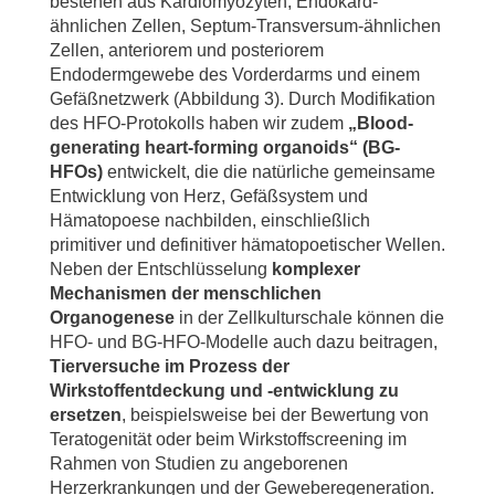
bestehen aus Kardiomyozyten, Endokard-
ähnlichen Zellen, Septum-Transversum-ähnlichen
Zellen, anteriorem und posteriorem
Endodermgewebe des Vorderdarms und einem
Gefäßnetzwerk (Abbildung 3). Durch Modifikation
des HFO-Protokolls haben wir zudem
„Blood-
generating heart-forming organoids“ (BG-
HFOs)
entwickelt, die die natürliche gemeinsame
Entwicklung von Herz, Gefäßsystem und
Hämatopoese nachbilden, einschließlich
primitiver und definitiver hämatopoetischer Wellen.
Neben der Entschlüsselung
komplexer
Mechanismen der menschlichen
Organogenese
in der Zellkulturschale können die
HFO- und BG-HFO-Modelle auch dazu beitragen,
Tierversuche im Prozess der
Wirkstoffentdeckung und -entwicklung zu
ersetzen
, beispielsweise bei der Bewertung von
Teratogenität oder beim Wirkstoffscreening im
Rahmen von Studien zu angeborenen
Herzerkrankungen und der Geweberegeneration.