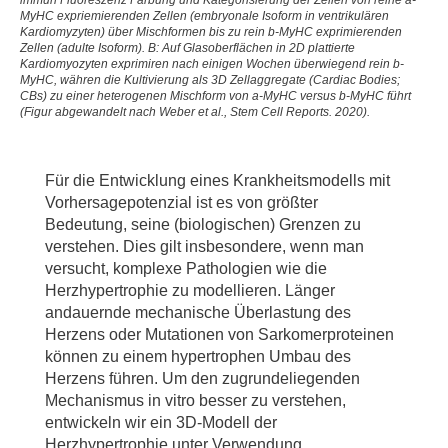
MyHC expriemierenden Zellen (embryonale Isoform in ventrikulären
printing and biomaterials on cell survival,
Kardiomyzyten) über Mischformen bis zu rein b-MyHC exprimierenden
pluripotency, and differentiation. Biofabrication. 2018
Zellen (adulte Isoform). B: Auf Glasoberflächen in 2D plattierte
Apr 25;10(3):035005. doi: 10.1088/1758-5090/aab981
Kardiomyozyten exprimiren nach einigen Wochen überwiegend rein b-
MyHC, währen die Kultivierung als 3D Zellaggregate (Cardiac Bodies;
CBs) zu einer heterogenen Mischform von a-MyHC versus b-MyHC führt
Kempf H, Olmer R, Haase A, Franke A, Bolesani E,
(Figur abgewandelt nach Weber et al., Stem Cell Reports. 2020).
Schwanke K, Robles-Diaz D, Coffee M, Göhring G,
Dräger G, Pötz O, Joos T, Martinez-Hackert E,
Haverich A, Buettner FFR, Martin U, Zweigerdt R.
Für die Entwicklung eines Krankheitsmodells mit
Bulk cell density and Wnt/TGFbeta signalling regulate
Vorhersagepotenzial ist es von größter
mesendodermal patterning of human pluripotent stem
Bedeutung, seine (biologischen) Grenzen zu
cells. Nat Commun. 2016 Dec 9;7:13602. doi:
verstehen. Dies gilt insbesondere, wenn man
10.1038/ncomms13602. PMID: 27934856; PMCID:
versucht, komplexe Pathologien wie die
PMC5155150.
Herzhypertrophie zu modellieren. Länger
andauernde mechanische Überlastung des
Herzens oder Mutationen von Sarkomerproteinen
können zu einem hypertrophen Umbau des
Herzens führen. Um den zugrundeliegenden
Mechanismus in vitro besser zu verstehen,
entwickeln wir ein 3D-Modell der
Herzhypertrophie unter Verwendung