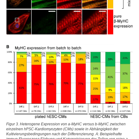
heart and foregut development. Nat Biotechnol. 2021
Feb 8. doi: 10.1038/s41587-021-00815-9. Epub
ahead of print. PMID: 33558697.
Müller D, Hagenah D, Biswanath S, Coffee M,
Kampmann A, Zweigerdt R, Heisterkamp A, Kalies
SMK. Femtosecond laser-based nanosurgery reveals
the endogenous regeneration of single Z-discs
including physiological consequences for
cardiomyocytes. Sci Rep. 2019 Mar 6;9(1):3625. doi:
10.1038/s41598-019-40308-z.
Gaspari E, Franke A, Robles-Diaz D, Zweigerdt R,
Roeder I, Zerjatke T, Kempf H. Paracrine mechanisms
in early differentiation of human pluripotent stem cells:
Insights from a mathematical model. Stem Cell Res.
2018 Oct;32:1-7. doi: 10.1016/j.scr.2018.07.025. Epub
2018 Aug 18. PMID: 30145492.
Figur 3. Heterogene Expression von a-MyHC versus b-MyHC zwischen
Koch L, Deiwick A, Franke A, Schwanke K, Haverich
einzelnen hPSC-Kardiomyozyten (CMs) sowie in Abhängigkeit der
A, Zweigerdt R, Chichkov B.Laser bioprinting of
Kultivierungsbedingungen nach der Differenzierung. A: Beispielhafte
human induced pluripotent stem cells-the effect of
immun Fluoreszenz Färbung und Kategorisierung der Zellen von reine a-