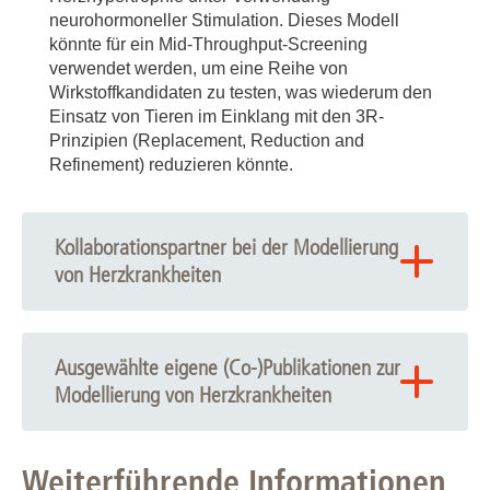
neurohormoneller Stimulation. Dieses Modell
könnte für ein Mid-Throughput-Screening
verwendet werden, um eine Reihe von
Wirkstoffkandidaten zu testen, was wiederum den
Einsatz von Tieren im Einklang mit den 3R-
Prinzipien (Replacement, Reduction and
Refinement) reduzieren könnte.
Kollaborationspartner bei der Modellierung
von Herzkrankheiten
Christian Bär (MHH )
Martin Fischer (MHH)
Ausgewählte eigene (Co-)Publikationen zur
Modellierung von Herzkrankheiten
Bogdan Iorga (MHH)
Theresia Kraft (MHH )
Chatterjee S, Hofer T, Costa A, Lu D, Batkai S, Gupta
SK, Bolesani E, Zweigerdt R, Megias D, Streckfuss-
Manuel H. Taft (MHH)
Weiterführende Informationen