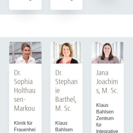
Dr.
Dr.
Jana
Stephan
Sophia
Joachim
ie
Holthau
s, M. Sc.
Barthel,
sen-
Klaus
M. Sc.
Markou
Bahlsen
Zentrum
Klaus
Klinik für
für
Bahlsen
Frauenhei
Integrative