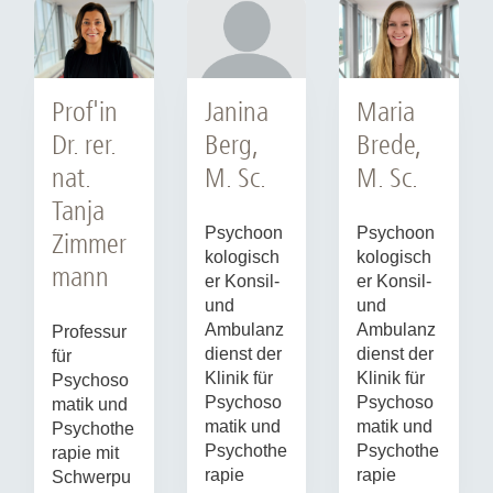
Resilienz-Gruppe für Angehörige
Stärken stärken bei Krebs - Impulse zum Umgang
mit der eigenen Erkrankung
Maria
Janina
Prof'in
Brede,
Berg,
Dr. rer.
Alle Angebote sind
kostenlos
. Wir beraten Sie gerne
M. Sc.
M. Sc.
nat.
persönlich oder auch digital.
Tanja
Psychoon
Psychoon
Zimmer
kologisch
kologisch
mann
er Konsil-
er Konsil-
und
und
Ambulanz
Ambulanz
Professur
dienst der
dienst der
für
Klinik für
Klinik für
Psychoso
Psychoso
Psychoso
matik und
matik und
matik und
Psychothe
Psychothe
Psychothe
rapie mit
rapie
rapie
Schwerpu