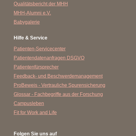
Qualitätsbericht der MHH
Station 69 Pädiatrische Pneumologie, Allergologie
MHH-Alumni e.V.
und Neonatologie (Früh- und
Neugeborenenintensivstation)
Babygalerie
Station 71/73 Plastische, Ästhetische, Hand- und
Hilfe & Service
Wiederherstellungschirurgie/Unfallchirurgie
Patienten-Servicecenter
Station 74 Herz-, Thorax-, Transplantations- und
Gefäßchirurgie
Patientendatenanfragen DSGVO
Station 81 Allgemein-, Viszeral- und
Patientenfürsprecher
Transplantationschirurgie
Feedback- und Beschwerdemanagement
ProBeweis - Vertrauliche Spurensicherung
Glossar - Fachbegriffe aus der Forschung
Psychiatrische Stationen
Campusleben
Psychiatrische Tagesklinik
Fit for Work and Life
Station 50a allgemeinpsychiatrische,
verhaltenstherapeutisch orientierte Tagesklinik
Folgen Sie uns auf
Station 50b geschützte Station der allgemeinen