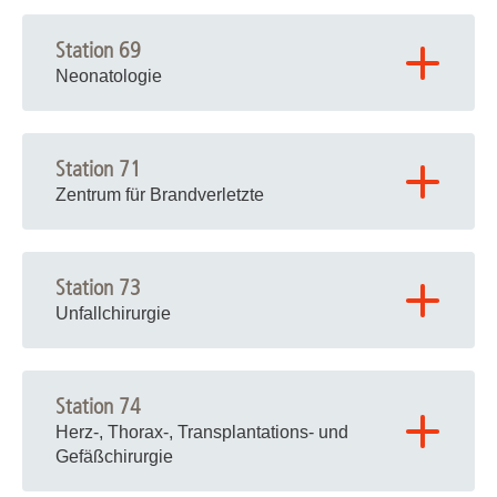
Station 69
Neonatologie
►►
Zur Station mit mehr Infos
►►
Station 71
►►
Zur Station mit mehr Infos
►►
Zentrum für Brandverletzte
►►
Zur Station mit mehr Infos
►►
Station 73
Unfallchirurgie
Station 74
Herz-, Thorax-, Transplantations- und
Gefäßchirurgie
►►
Zur Station mit mehr Infos
►►