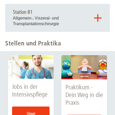
Station 81
Allgemein-, Viszeral- und
Transplantationschirurgie
►►
Zur Station mit mehr Infos
►►
Stellen und Praktika
►►
Zur Station mit mehr Infos
►►
►►
Zur Station mit mehr Infos
►►
►►
Zur Station mit mehr Infos
►►
Jobs in der
Praktikum -
Intensivspflege
Dein Weg in die
Praxis
Unser