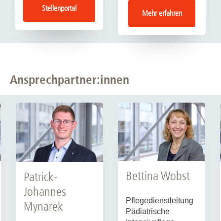
Stellenportal
Mehr erfahren
►►
Zur Station mit mehr Infos
►►
Ansprechpartner:innen
►►
Zur Station mit mehr Infos
►►
Bettina Wobst
Patrick-
Johannes
Pflegedienstleitung
Mynarek
Pädiatrische