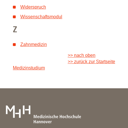
Widerspruch
Wissenschaftsmodul
Z
Zahnmedizin
>> nach oben
>> zurück zur Startseite
Medizinstudium